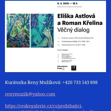
Kurátorka Reny Mužíková: +420 733 543 898
renymuzik@yahoo.com
https://ceskegalerie.cz/cs/probihajici-