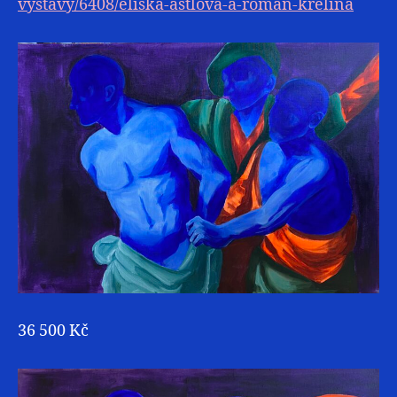
vystavy/6408/eliska-astlova-a-roman-krelina
36 500 Kč