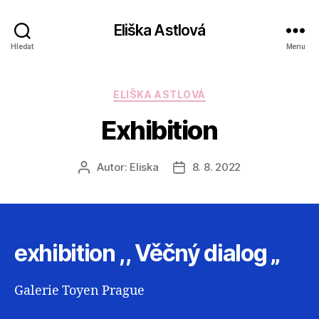
Eliška Astlová
Hledat
Menu
Rubriky
ELIŠKA ASTLOVÁ
Exhibition
Autor:
Eliska
8. 8. 2022
Autor
Datum
příspěvku
příspěvku
exhibition ,, Věčný dialog „
Galerie Toyen Prague