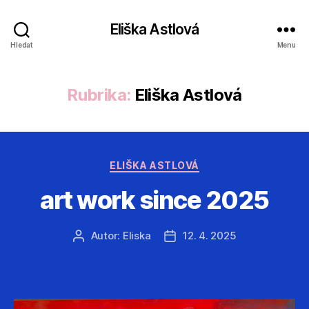
Eliška Astlová
Hledat
Menu
Rubrika:
Eliška Astlová
Rubriky
ELIŠKA ASTLOVÁ
art work since 2025
Autor:
Eliska
12. 4. 2025
Autor
Datum
příspěvku
příspěvku